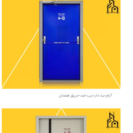
آرام-بند-دار-درب-ضد-حریق همدان