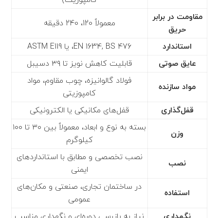
مقاومت در برابر
معمولاً 120، 240 دقیقه
حریق
استاندارد
EN 1634, BS 476، یا ASTM E119
عایق صوتی
قابلیت کاهش نویز تا ۳۹ دسیبل
فولاد گالوانیزه، چوب مقاوم، مواد
مواد سازنده
کامپوزیتی
قفل‌گذاری
قفل‌های مکانیکی یا الکترونیکی
بسته به نوع و ابعاد، معمولاً بین ۳۰ تا ۱۰۰
وزن
کیلوگرم
نصب تخصصی و مطابق با استانداردهای
نصب
ایمنی
در ساختمان‌ تجاری، صنعتی و مکان‌های
استفاده
عمومی
نگهداری
نیاز به بازرسی دوره‌ای و نگهداری مناسب