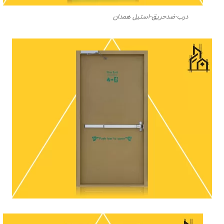
درب-ضدحریق-استیل همدان