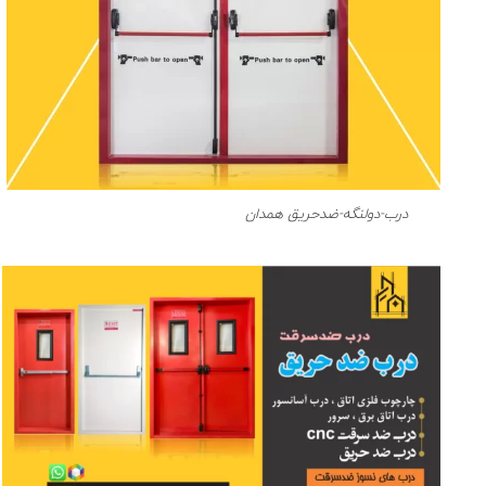
درب-دولنگه-ضدحریق همدان