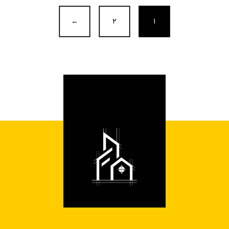
←
۲
۱