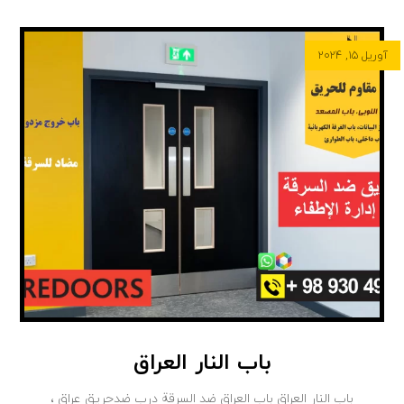
آوریل ۱۵, ۲۰۲۴
باب النار العراق
باب النار العراق باب العراق ضد السرقة درب ضدحریق عراق ،