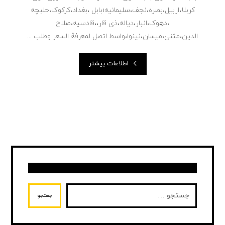
کربلا،اربیل،بصره،نجف،سلیمانیه؛بابل ،بغداد،کرکوک،حلبچه
،دهوک،انبار،دیاله،ذی قار،،قادسیه،صلاح
الدین،مثنی،میسان،نینوا،واسط اتصل لمعرفة السعر وطلب ...
اطلاعات بیشتر
جستجو