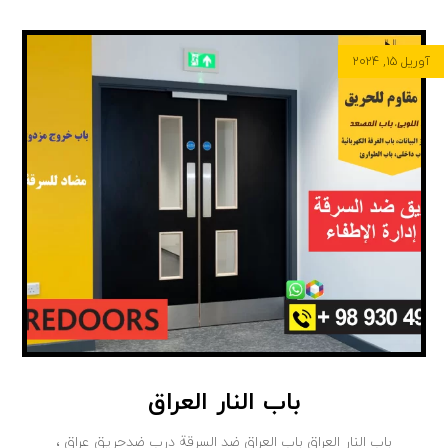
آوریل ۱۵, ۲۰۲۴
باب النار العراق
باب النار العراق باب العراق ضد السرقة درب ضدحریق عراق ،