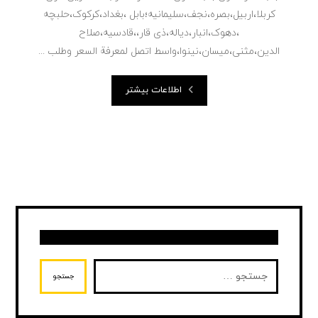
کربلا،اربیل،بصره،نجف،سلیمانیه؛بابل ،بغداد،کرکوک،حلبچه
،دهوک،انبار،دیاله،ذی قار،،قادسیه،صلاح
الدین،مثنی،میسان،نینوا،واسط اتصل لمعرفة السعر وطلب ...
اطلاعات بیشتر
جستجو