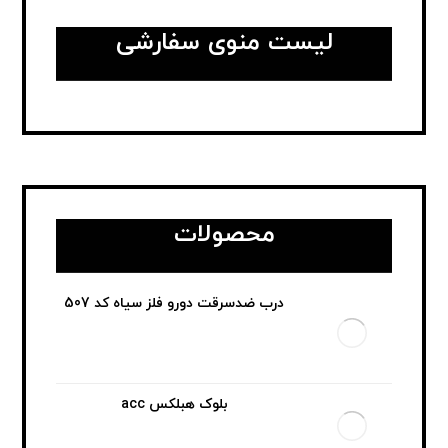
لیست منوی سفارشی
محصولات
درب ضدسرقت دورو فلز سیاه کد 507
بلوک هبلکس acc