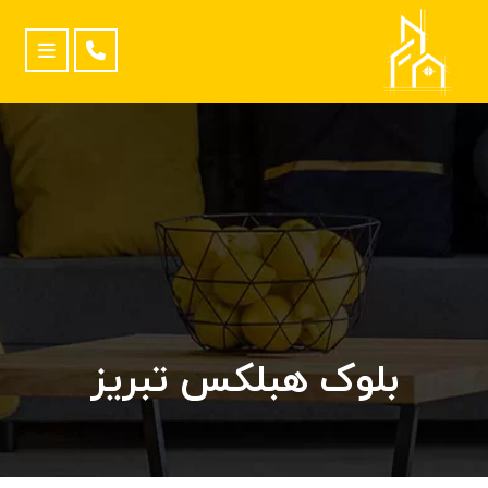
بلوک هبلکس تبریز