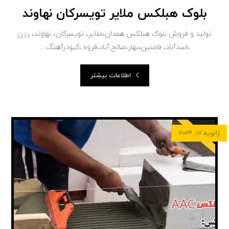
بلوک هبلکس ملایر تویسرکان نهاوند
تولید و فروش بلوک هبلکس همدان،ملایر، تویسرکان، نهاوند، رزن
،اسدآباد، فامنین،بهار،صالح آباد،قروه ،کبودرآهنگ ...
اطلاعات بیشتر
ژانویه ۱۷, ۲۰۲۴