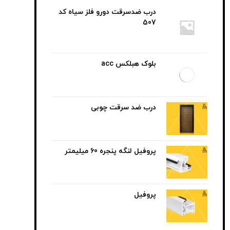
درب ضدسرقت دورو فلز سیاه کد
507
بلوک هبلکس acc
درب ضد سرقت چوبی
پروفیل لنگه پنجره 60 میلیمتر
پروفیل