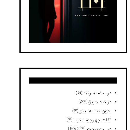
درب ضدسرقت
(61)
در ضد حریق
(54)
بدون دسته بندی
(4)
نکات چهارچوب درب
(4)
درب و پنجره UPVC
(4)