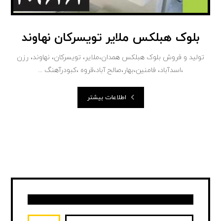
بلوک هبلکس ملایر تویسرکان نهاوند
تولید و فروش بلوک هبلکس همدان،ملایر، تویسرکان، نهاوند، رزن
،اسدآباد، فامنین،بهار،صالح آباد،قروه ،کبودرآهنگ ...
اطلاعات بیشتر