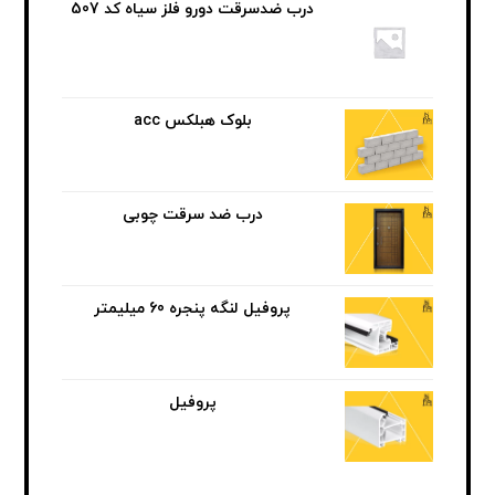
درب ضدسرقت دورو فلز سیاه کد 507
بلوک هبلکس acc
درب ضد سرقت چوبی
پروفیل لنگه پنجره 60 میلیمتر
پروفیل