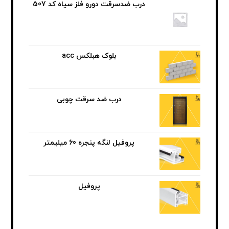
درب ضدسرقت دورو فلز سیاه کد 507
بلوک هبلکس acc
درب ضد سرقت چوبی
پروفیل لنگه پنجره 60 میلیمتر
پروفیل