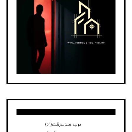
درب ضدسرقت
(61)