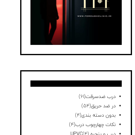
درب ضدسرقت
(61)
در ضد حریق
(54)
بدون دسته بندی
(4)
نکات چهارچوب درب
(4)
درب و پنجره UPVC
(4)