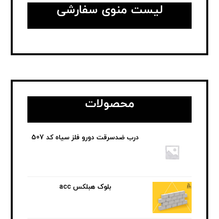
لیست منوی سفارشی
محصولات
درب ضدسرقت دورو فلز سیاه کد 507
بلوک هبلکس acc