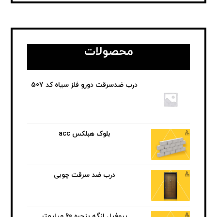
محصولات
درب ضدسرقت دورو فلز سیاه کد 507
بلوک هبلکس acc
درب ضد سرقت چوبی
پروفیل لنگه پنجره 60 میلیمتر