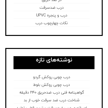
در ضد حریق
درب ضدسرقت
درب و پنجره UPVC
نکات چهارچوب درب
نوشته‌های تازه
درب چوبی روکش گردو
درب چوبی روکش بلوط
گواهینامه فنی درب ضدحریق 240 دقیقه
شناخت درب ضد سرقت خوب از بد