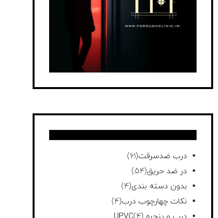
درب ضدسرقت
(61)
در ضد حریق
(54)
بدون دسته بندی
(4)
نکات چهارچوب درب
(4)
درب و پنجره UPVC
(4)