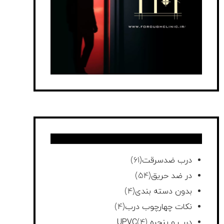
درب ضدسرقت
(61)
در ضد حریق
(54)
بدون دسته بندی
(4)
نکات چهارچوب درب
(4)
درب و پنجره UPVC
(4)