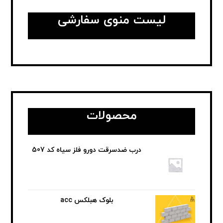
لیست منوی سفارشی
محصولات
درب ضدسرقت دورو فلز سیاه کد 507
بلوک هبلکس acc