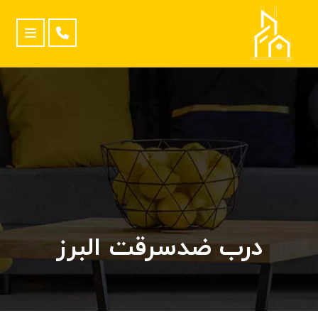
درب ضدسرقت البرز