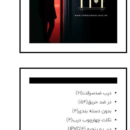
درب ضدسرقت
(61)
در ضد حریق
(54)
بدون دسته بندی
(4)
نکات چهارچوب درب
(4)
درب و پنجره UPVC
(4)