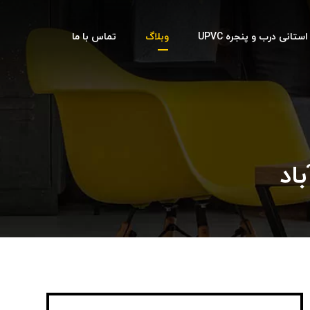
تانی درب و پنجره UPVC
وبلاگ
تماس با ما
اد