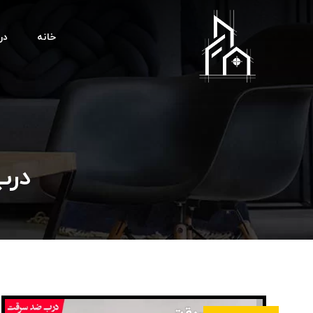
خانه
درب
درب