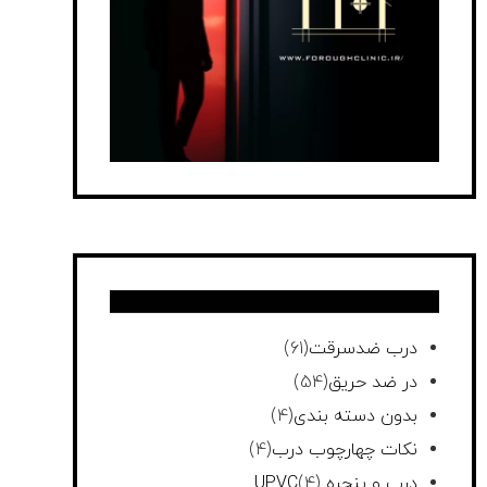
درب ضدسرقت
(61)
در ضد حریق
(54)
بدون دسته بندی
(4)
نکات چهارچوب درب
(4)
درب و پنجره UPVC
(4)