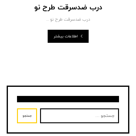
درب ضدسرقت طرح نو
درب ضدسرقت طرح نو ...
اطلاعات بیشتر
جستجو