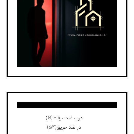
درب ضدسرقت
(61)
در ضد حریق
(54)