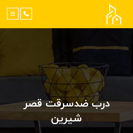
درب ضدسرقت قصر
شیرین