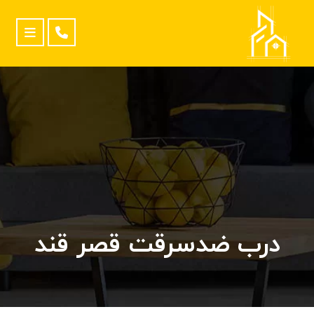
درب ضدسرقت قصر قند