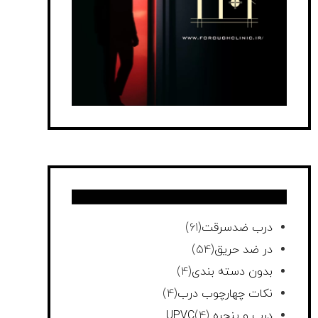
درب ضدسرقت
(61)
در ضد حریق
(54)
بدون دسته بندی
(4)
نکات چهارچوب درب
(4)
درب و پنجره UPVC
(4)