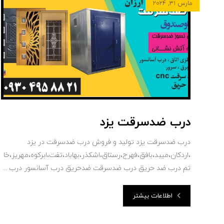
مارس ۳۱, ۲۰۲۴
درب ضدسرقت یزد
درب ضدسرقت یزد تولید و فروش درب ضدسرقت در یزد
،اردکان،میبد،بافق،فهرج،رستاق،اشکذر،بهاباد،تفت،ابرکوه،مهریز،خا
تم درب ضد حریق درب ضدسرقت ضدحریق درب آسانسور درب ...
اطلاعات بیشتر