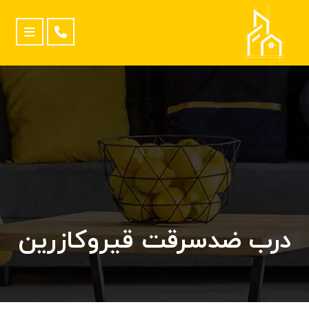
درب ضدسرقت قیروکازرین