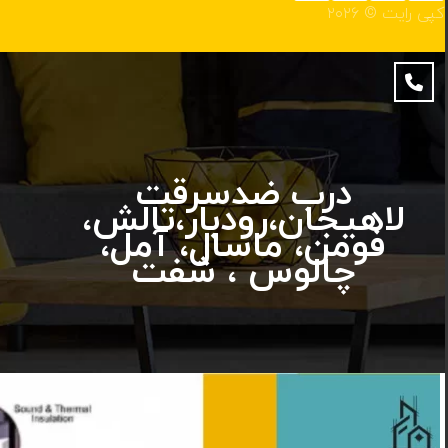
کپی رایت © ۲۰۲۶
درب ضدسرقت
لاهیجان،رودبار،تالش،
فومن، ماسال، آمل،
چالوس ، شفت