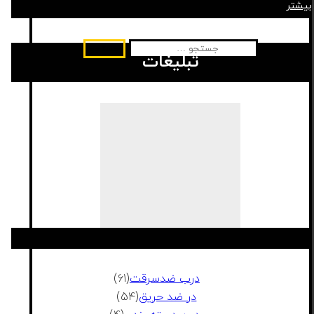
بیشتر
جستجو
جستجو
تبلیغات
برای:
درب ضدسرقت
(61)
در ضد حریق
(54)