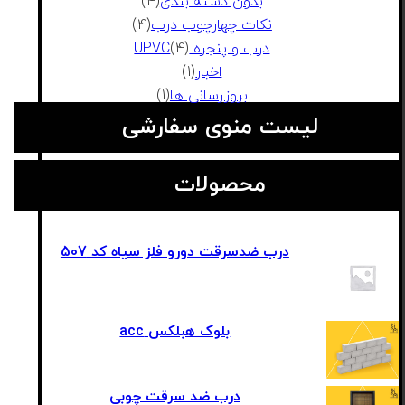
بدون دسته بندی
(4)
نکات چهارچوب درب
(4)
درب و پنجره UPVC
(4)
اخبار
(1)
بروزرسانی ها
(1)
لیست منوی سفارشی
محصولات
درب ضدسرقت دورو فلز سیاه کد 507
بلوک هبلکس acc
درب ضد سرقت چوبی