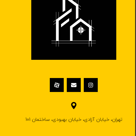
تهران، خیابان آزادی، خیابان بهبودی، ساختمان 101