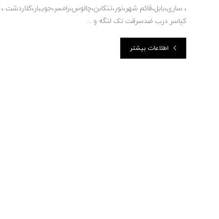
، ساری،بابل،قائم شهر،نور،تنکابن،چالوس،رامسر،جویبار،کلاردشت ،
کیاسر درب ضدسرقت تک لنگه و ...
اطلاعات بیشتر