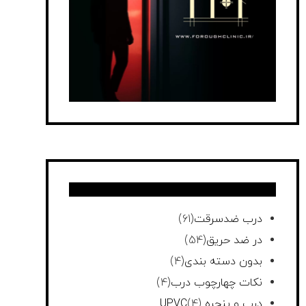
درب ضدسرقت
(61)
در ضد حریق
(54)
بدون دسته بندی
(4)
نکات چهارچوب درب
(4)
درب و پنجره UPVC
(4)