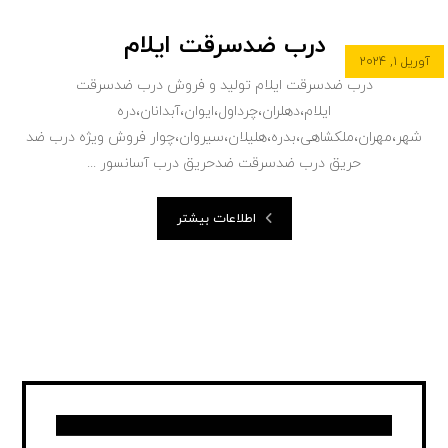
درب ضدسرقت ایلام
آوریل ۱, ۲۰۲۴
درب ضدسرقت ایلام تولید و فروش درب ضدسرقت
ایلام،دهلران،چرداول،ایوان،آبدانان،دره
شهر،مهران،ملکشاهی،بدره،هلیلان،سیروان،چوار فروش ویژه درب ضد
حریق درب ضدسرقت ضدحریق درب آسانسور ...
اطلاعات بیشتر