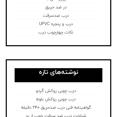
در ضد حریق
درب ضدسرقت
درب و پنجره UPVC
نکات چهارچوب درب
نوشته‌های تازه
درب چوبی روکش گردو
درب چوبی روکش بلوط
گواهینامه فنی درب ضدحریق 240 دقیقه
شناخت درب ضد سرقت خوب از بد