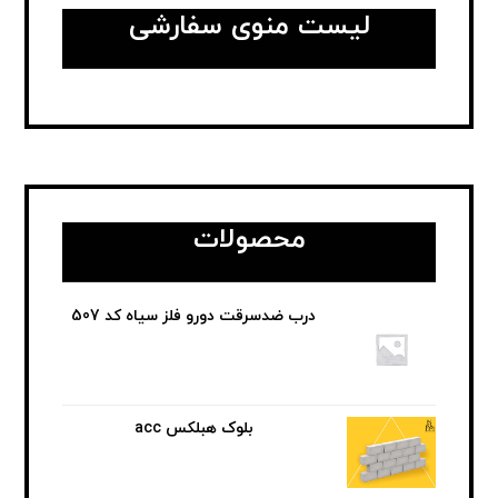
لیست منوی سفارشی
محصولات
درب ضدسرقت دورو فلز سیاه کد 507
بلوک هبلکس acc