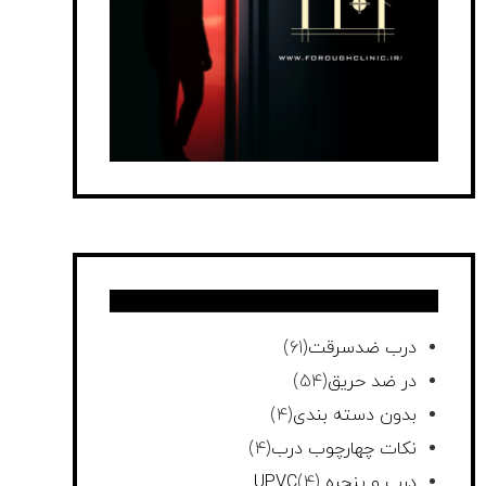
درب ضدسرقت
(61)
در ضد حریق
(54)
بدون دسته بندی
(4)
نکات چهارچوب درب
(4)
درب و پنجره UPVC
(4)