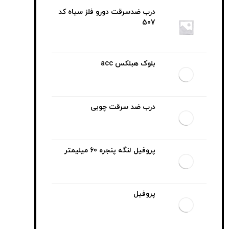
درب ضدسرقت دورو فلز سیاه کد
507
بلوک هبلکس acc
درب ضد سرقت چوبی
پروفیل لنگه پنجره 60 میلیمتر
پروفیل