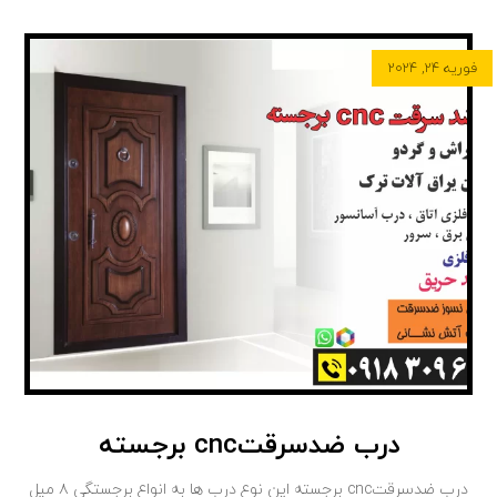
فوریه ۲۴, ۲۰۲۴
درب ضدسرقتcnc برجسته
درب ضدسرقتcnc برجسته این نوع درب ها به انواع برجستگی ۸ میل