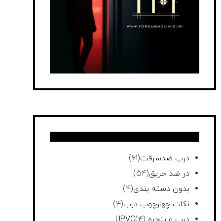
درب ضدسرقت
(61)
در ضد حریق
(54)
بدون دسته بندی
(4)
نکات چهارچوب درب
(4)
درب و پنجره UPVC
(4)