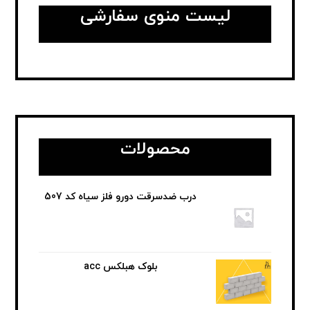
لیست منوی سفارشی
محصولات
درب ضدسرقت دورو فلز سیاه کد 507
بلوک هبلکس acc