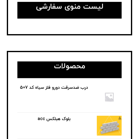
لیست منوی سفارشی
محصولات
درب ضدسرقت دورو فلز سیاه کد 507
بلوک هبلکس acc