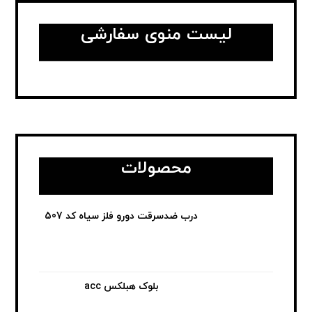
لیست منوی سفارشی
محصولات
درب ضدسرقت دورو فلز سیاه کد 507
بلوک هبلکس acc