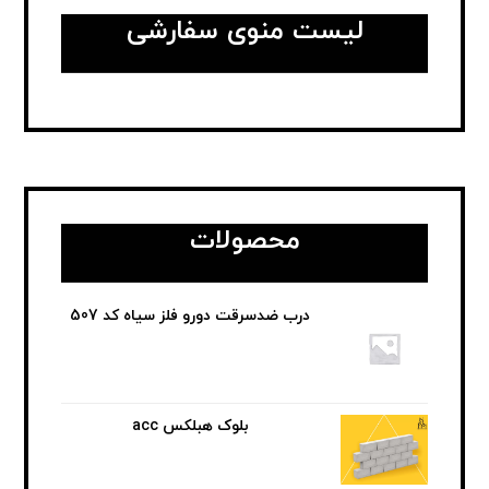
لیست منوی سفارشی
محصولات
درب ضدسرقت دورو فلز سیاه کد 507
بلوک هبلکس acc