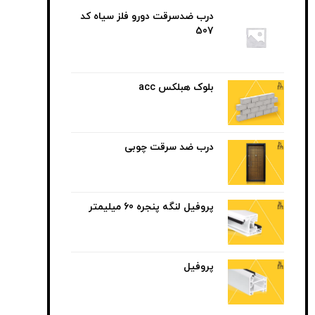
درب ضدسرقت دورو فلز سیاه کد
507
بلوک هبلکس acc
درب ضد سرقت چوبی
پروفیل لنگه پنجره 60 میلیمتر
پروفیل