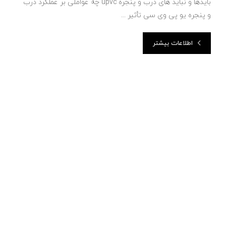
بایدها و نباید های درب و پنجره upvc چه عواملی بر عملکرد درب
و پنجره یو پی وی سی تأثیر ...
اطلاعات بیشتر