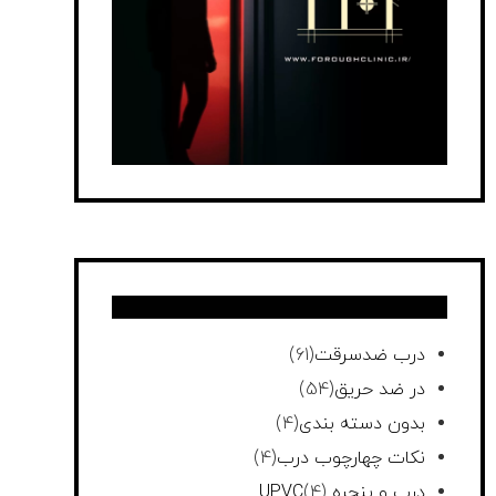
درب ضدسرقت
(61)
در ضد حریق
(54)
بدون دسته بندی
(4)
نکات چهارچوب درب
(4)
درب و پنجره UPVC
(4)