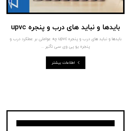
بایدها و نباید های درب و پنجره upvc
بایدها و نباید های درب و پنجره upvc چه عواملی بر عملکرد درب و
پنجره یو پی وی سی تأثیر ...
اطلاعات بیشتر