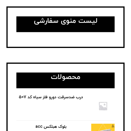
لیست منوی سفارشی
محصولات
درب ضدسرقت دورو فلز سیاه کد 507
بلوک هبلکس acc