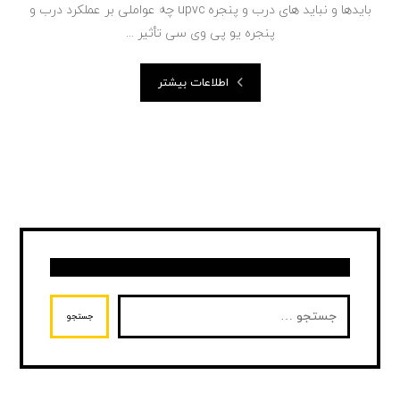
بایدها و نباید های درب و پنجره upvc چه عواملی بر عملکرد درب و
پنجره یو پی وی سی تأثیر ...
اطلاعات بیشتر
جستجو