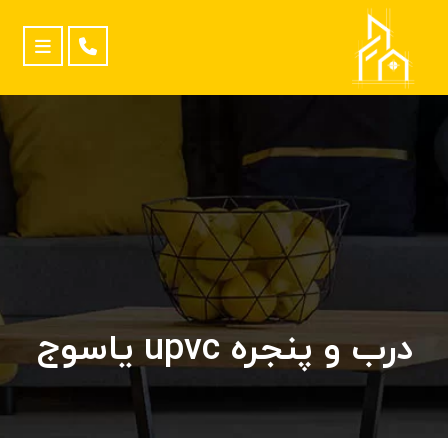
درب و پنجره upvc یاسوج