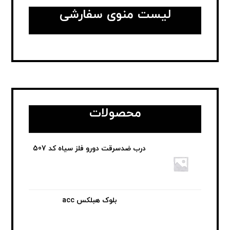
لیست منوی سفارشی
محصولات
درب ضدسرقت دورو فلز سیاه کد 507
بلوک هبلکس acc