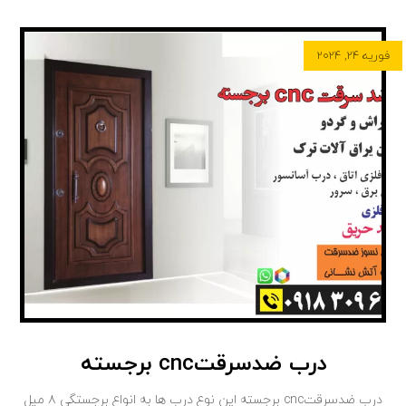
فوریه ۲۴, ۲۰۲۴
درب ضدسرقتcnc برجسته
درب ضدسرقتcnc برجسته این نوع درب ها به انواع برجستگی ۸ میل