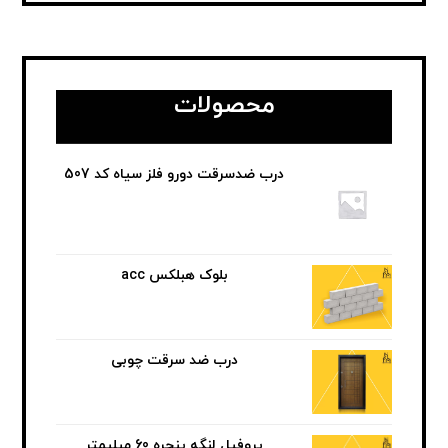
محصولات
درب ضدسرقت دورو فلز سیاه کد 507
بلوک هبلکس acc
درب ضد سرقت چوبی
پروفیل لنگه پنجره 60 میلیمتر