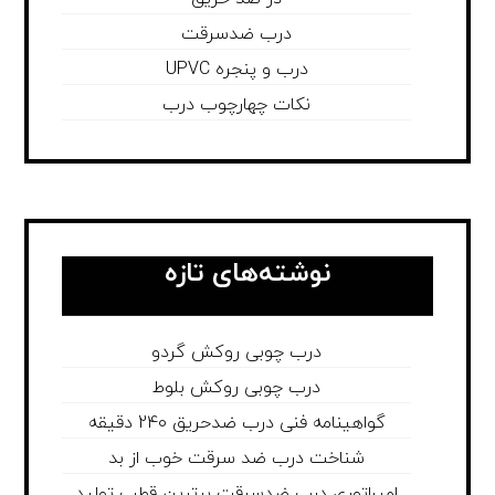
درب ضدسرقت
درب و پنجره UPVC
نکات چهارچوب درب
نوشته‌های تازه
درب چوبی روکش گردو
درب چوبی روکش بلوط
گواهینامه فنی درب ضدحریق 240 دقیقه
شناخت درب ضد سرقت خوب از بد
امپراتوری درب ضدسرقت برترین قطب تولید