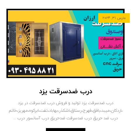
مارس ۳۱, ۲۰۲۴
درب ضدسرقت یزد
درب ضدسرقت یزد تولید و فروش درب ضدسرقت در یزد
،اردکان،میبد،بافق،فهرج،رستاق،اشکذر،بهاباد،تفت،ابرکوه،مهریز،خاتم
درب ضد حریق درب ضدسرقت ضدحریق درب آسانسور درب ...