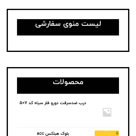
لیست منوی سفارشی
محصولات
درب ضدسرقت دورو فلز سیاه کد 507
بلوک هبلکس acc