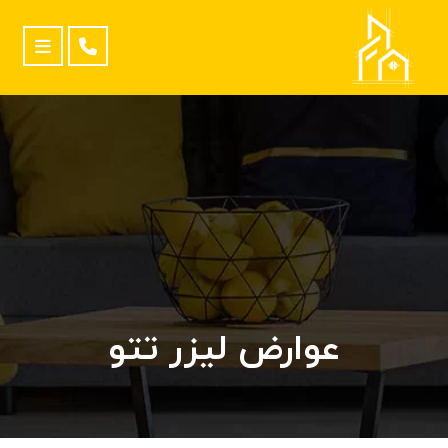
عوارض لیزر تتو