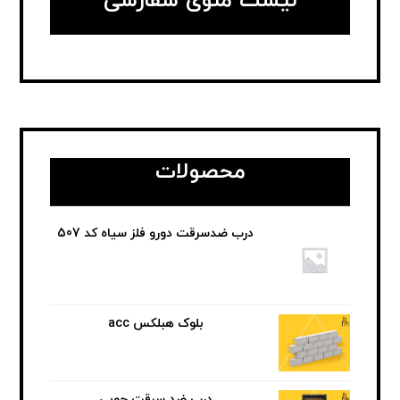
لیست منوی سفارشی
محصولات
درب ضدسرقت دورو فلز سیاه کد 507
بلوک هبلکس acc
درب ضد سرقت چوبی