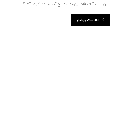
رزن ،اسدآباد، فامنین،بهار،صالح آباد،قروه ،کبودرآهنگ ...
اطلاعات بیشتر