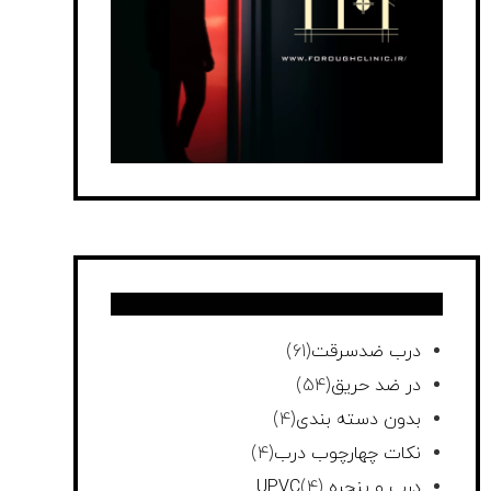
درب ضدسرقت
(61)
در ضد حریق
(54)
بدون دسته بندی
(4)
نکات چهارچوب درب
(4)
درب و پنجره UPVC
(4)