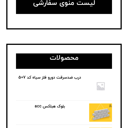
لیست منوی سفارشی
محصولات
درب ضدسرقت دورو فلز سیاه کد 507
بلوک هبلکس acc