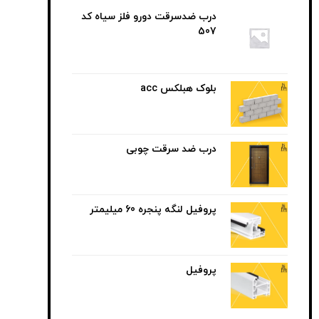
درب ضدسرقت دورو فلز سیاه کد
507
بلوک هبلکس acc
درب ضد سرقت چوبی
پروفیل لنگه پنجره 60 میلیمتر
پروفیل