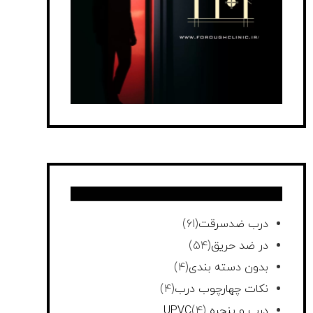
درب ضدسرقت
(61)
در ضد حریق
(54)
بدون دسته بندی
(4)
نکات چهارچوب درب
(4)
درب و پنجره UPVC
(4)