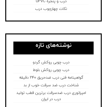
درب و پنجره UPVC
نکات چهارچوب درب
نوشته‌های تازه
درب چوبی روکش گردو
درب چوبی روکش بلوط
گواهینامه فنی درب ضدحریق 240 دقیقه
شناخت درب ضد سرقت خوب از بد
امپراتوری درب ضدسرقت برترین قطب تولید
درب در ایران