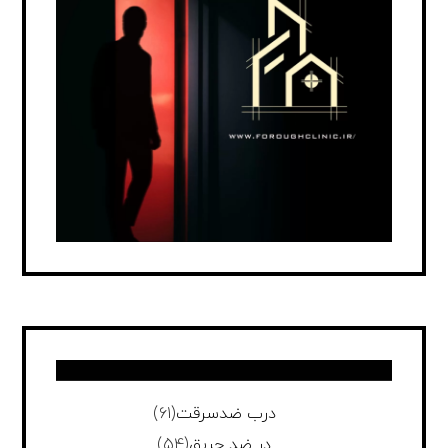
درب ضدسرقت
(61)
در ضد حریق
(54)