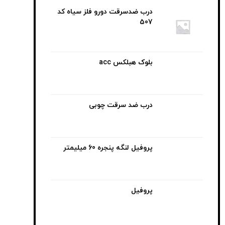
درب ضدسرقت دورو فلز سیاه کد
507
بلوک هبلکس acc
درب ضد سرقت چوبی
پروفیل لنگه پنجره 60 میلیمتر
پروفیل