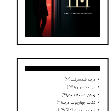
درب ضدسرقت
(61)
در ضد حریق
(54)
بدون دسته بندی
(4)
نکات چهارچوب درب
(4)
درب و پنجره UPVC
(4)